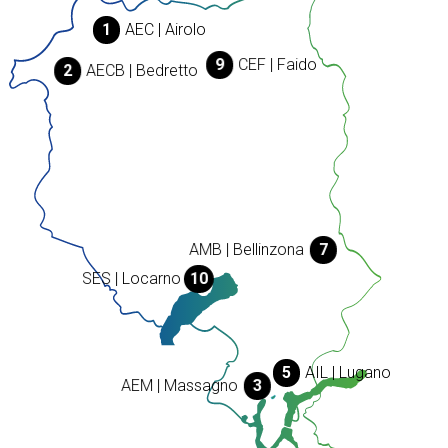
1
AEC | Airolo
9
CEF | Faido
2
AECB | Bedretto
AMB | Bellinzona
7
SES | Locarno
10
5
AIL | Lugano
AEM | Massagno
3