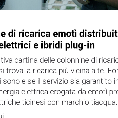
e di ricarica emotì distribuit
lettrici e ibridi plug-in
va cartina delle colonnine di ricarica
i trova la ricarica più vicina a te.
i sono e se il servizio sia garanti
nergia elettrica erogata da emotì pr
ttriche ticinesi con marchio tiacqua.
i.