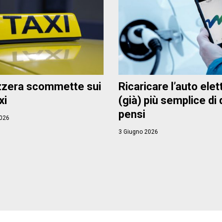
zzera scommette sui
Ricaricare l’auto elet
xi
(già) più semplice di
pensi
026
3 Giugno 2026