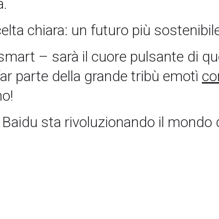
a.
elta chiara: un futuro più sostenibile
e smart – sarà il cuore pulsante di q
 far parte della grande tribù emotì
co
mo!
e Baidu sta rivoluzionando il mondo 