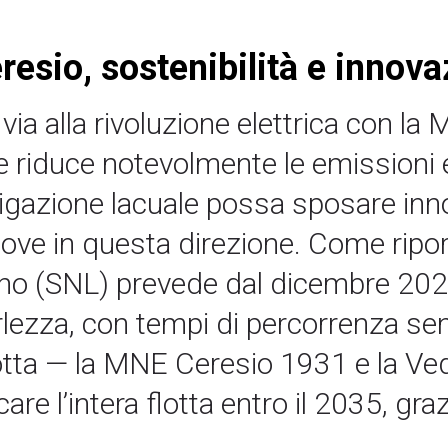
eresio, sostenibilità e innov
l via alla rivoluzione elettrica con l
 riduce notevolmente le emissioni e
igazione lacuale possa sposare inno
ove in questa direzione. Come ripor
no (SNL) prevede dal dicembre 2026 
lezza, con tempi di percorrenza sen
lotta — la MNE Ceresio 1931 e la V
ficare l’intera flotta entro il 2035, gr