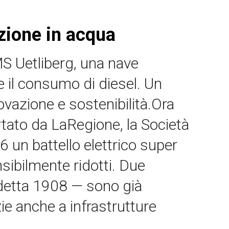
azione in acqua
a MS Uetliberg, una nave
 il consumo di diesel. Un
vazione e sostenibilità.Ora
tato da LaRegione, la Società
un battello elettrico super
sibilmente ridotti. Due
edetta 1908 — sono già
azie anche a infrastrutture