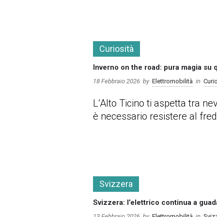
more
Curiosità
Inverno on the road: pura magia su 
18 Febbraio 2026
by
Elettromobilità
in
Curi
L’Alto Ticino ti aspetta tra 
è necessario resistere al fred
more
Svizzera
Svizzera: l’elettrico continua a gua
13 Febbraio 2026
by
Elettromobilità
in
Sviz