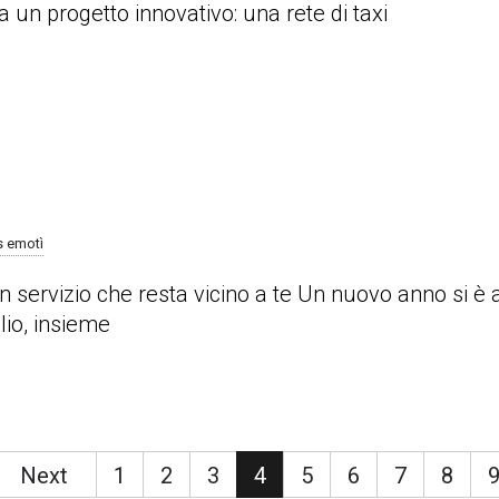
un progetto innovativo: una rete di taxi
 emotì
n servizio che resta vicino a te Un nuovo anno si è
lio, insieme
Next
1
2
3
4
5
6
7
8