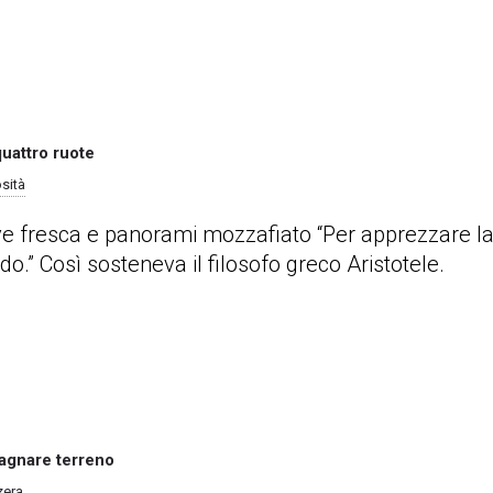
quattro ruote
osità
neve fresca e panorami mozzafiato “Per apprezzare la
do.” Così sosteneva il filosofo greco Aristotele.
dagnare terreno
zera