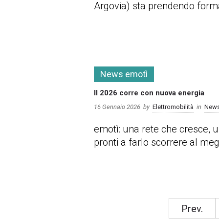
Argovia) sta prendendo forma 
more
News emotì
Il 2026 corre con nuova energia
16 Gennaio 2026
by
Elettromobilità
in
News
emotì: una rete che cresce, u
pronti a farlo scorrere al meg
more
Prev.