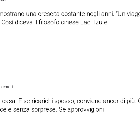
ostrano una crescita costante negli anni. “Un viagg
osì diceva il filosofo cinese Lao Tzu e
 emotì
casa. E se ricarichi spesso, conviene ancor di più. C
ice e senza sorprese. Se approvvigioni