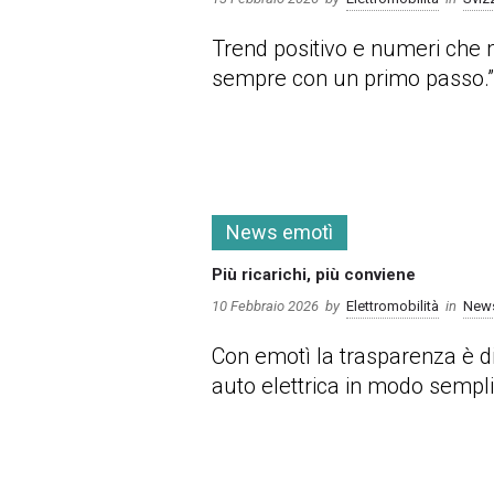
Trend positivo e numeri che m
sempre con un primo passo.” C
more
News emotì
Più ricarichi, più conviene
10 Febbraio 2026
by
Elettromobilità
in
News
Con emotì la trasparenza è di 
auto elettrica in modo sempl
more