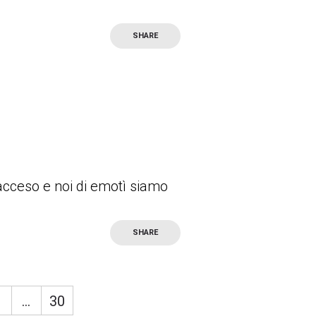
SHARE
 acceso e noi di emotì siamo
SHARE
9
…
30