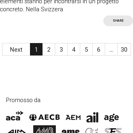
elementi stanno per incontrarsi in un progetto
concreto. Nella Svizzera
SHARE
more
Next
1
2
3
4
5
6
…
30
Promosso da